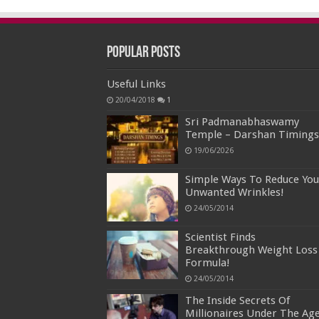
Popular Posts
Useful Links
20/04/2018
1
Sri Padmanabhaswamy
Temple – Darshan Timings
19/06/2026
Simple Ways To Reduce You
Unwanted Wrinkles!
24/05/2014
Scientist Finds
Breakthrough Weight Loss
Formula!
24/05/2014
The Inside Secrets Of
Millionaires Under The Ag