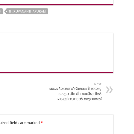
S
THIRUVANANTHAPURAM
Next
ചാംപ്യൻസ് ട്രോഫി ജയം;
ഐസിസി റാങ്കിങ്ങിൽ
പാക്കിസ്ഥാൻ ആറാമത്
uired fields are marked
*