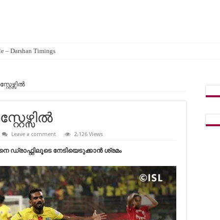
e – Darshan Timings
 2026
റ്റേഴ്സിൽ
റ്റേഴ്സിൽ
Leave a comment
2,126 Views
 ഡ്രാഫ്റ്റിലൂടെ നേടിയെടുക്കാൻ ശ്രമം