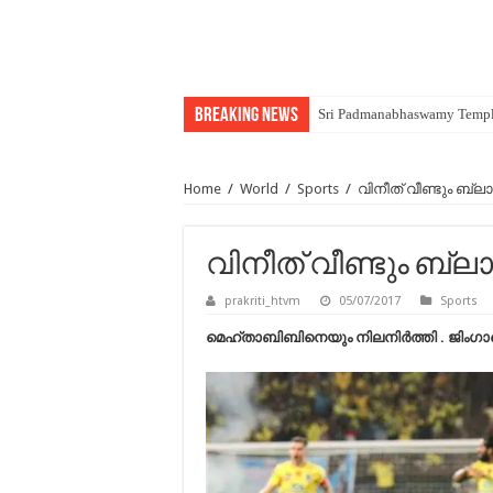
Breaking News
Sri Padmanabhaswamy Templ
Nishagandhi Dance Festival
Home
/
World
/
Sports
/
വിനീത് വീണ്ടും ബ്ലാസ്
വിനീത് വീണ്ടും ബ്ലാസ്
prakriti_htvm
05/07/2017
Sports
മെഹ്താബിബിനെയും നിലനിർത്തി . ജിംഗാനെ