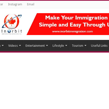
ter
Instagram
Email
h
Videos
Entertainment
Lifestyle
Tourism
Useful Links