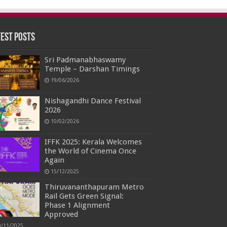
test Posts
Sri Padmanabhaswamy
Temple – Darshan Timings
19/06/2026
Nishagandhi Dance Festival
2026
10/02/2026
IFFK 2025: Kerala Welcomes
the World of Cinema Once
Again
15/12/2025
Thiruvananthapuram Metro
Rail Gets Green Signal:
Phase 1 Alignment
Approved
0/11/2025